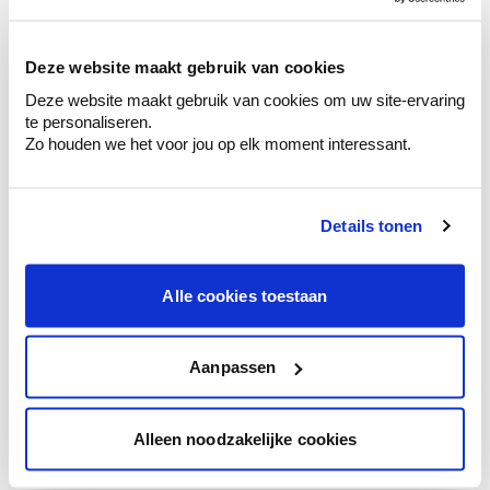
sélection de couleurs.
Voyez les nuances assorties pour affiner
Deze website maakt gebruik van cookies
votre couleur.
Deze website maakt gebruik van cookies om uw site-ervaring
Obtenez des conseils personnalisés sur la
te personaliseren.
combinaison de couleurs.
Zo houden we het voor jou op elk moment interessant.
Details tonen
Conseil couleur à domicile
Faites le tour de vos pièces avec l'expert
Alle cookies toestaan
en couleur.
Obtenez un conseil couleur en fonction de
l'éclairage et de votre mobilier.
Aanpassen
Obtenez un contrôle technologique de vos
murs.
Alleen noodzakelijke cookies