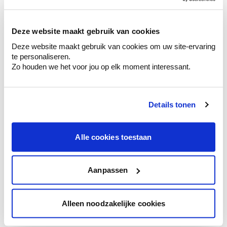
sélection de couleurs.
Voyez les nuances assorties pour affiner
Deze website maakt gebruik van cookies
votre couleur.
Deze website maakt gebruik van cookies om uw site-ervaring
Obtenez des conseils personnalisés sur la
te personaliseren.
combinaison de couleurs.
Zo houden we het voor jou op elk moment interessant.
Details tonen
Conseil couleur à domicile
Faites le tour de vos pièces avec l'expert
Alle cookies toestaan
en couleur.
Obtenez un conseil couleur en fonction de
l'éclairage et de votre mobilier.
Aanpassen
Obtenez un contrôle technologique de vos
murs.
Alleen noodzakelijke cookies