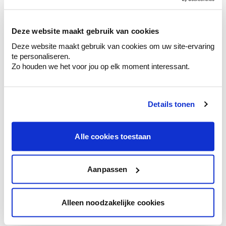
sélection de couleurs.
Voyez les nuances assorties pour affiner
Deze website maakt gebruik van cookies
votre couleur.
Deze website maakt gebruik van cookies om uw site-ervaring
Obtenez des conseils personnalisés sur la
te personaliseren.
combinaison de couleurs.
Zo houden we het voor jou op elk moment interessant.
Details tonen
Conseil couleur à domicile
Faites le tour de vos pièces avec l'expert
Alle cookies toestaan
en couleur.
Obtenez un conseil couleur en fonction de
l'éclairage et de votre mobilier.
Aanpassen
Obtenez un contrôle technologique de vos
murs.
Alleen noodzakelijke cookies