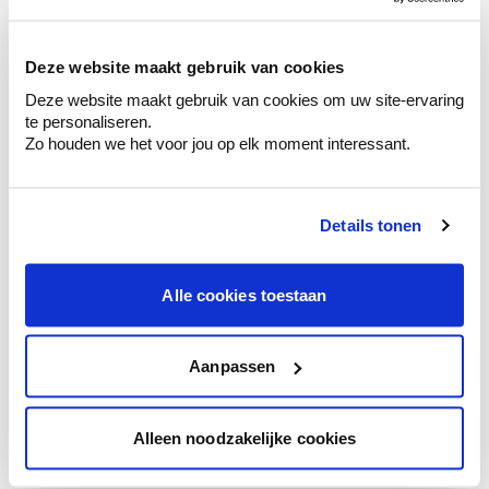
sélection de couleurs.
Voyez les nuances assorties pour affiner
Deze website maakt gebruik van cookies
votre couleur.
Deze website maakt gebruik van cookies om uw site-ervaring
Obtenez des conseils personnalisés sur la
te personaliseren.
combinaison de couleurs.
Zo houden we het voor jou op elk moment interessant.
Details tonen
Conseil couleur à domicile
Faites le tour de vos pièces avec l'expert
Alle cookies toestaan
en couleur.
Obtenez un conseil couleur en fonction de
l'éclairage et de votre mobilier.
Aanpassen
Obtenez un contrôle technologique de vos
murs.
Alleen noodzakelijke cookies