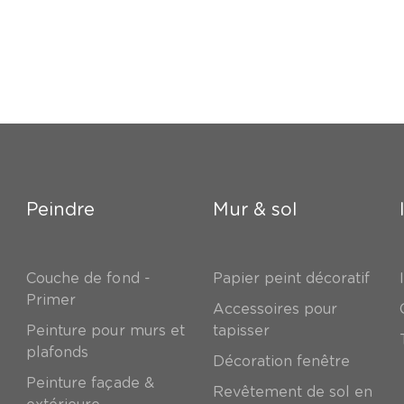
Peindre
Mur & sol
Couche de fond -
Papier peint décoratif
Primer
Accessoires pour
Peinture pour murs et
tapisser
plafonds
Décoration fenêtre
Peinture façade &
Revêtement de sol en