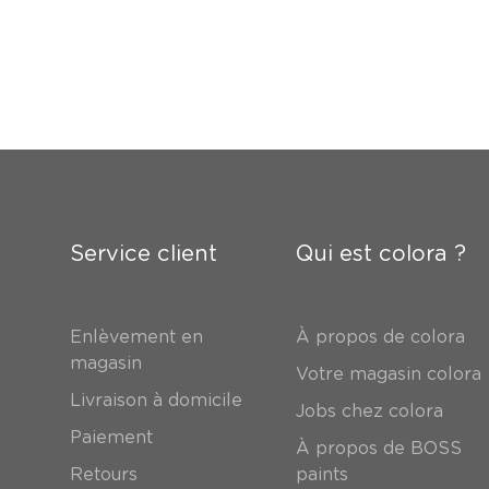
Service client
Qui est colora ?
Enlèvement en
À propos de colora
magasin
Votre magasin colora
Livraison à domicile
Jobs chez colora
Paiement
À propos de BOSS
Retours
paints