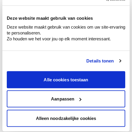
sélection de couleurs.
Voyez les nuances assorties pour affiner
Deze website maakt gebruik van cookies
votre couleur.
Deze website maakt gebruik van cookies om uw site-ervaring
Obtenez des conseils personnalisés sur la
te personaliseren.
combinaison de couleurs.
Zo houden we het voor jou op elk moment interessant.
Details tonen
Conseil couleur à domicile
Faites le tour de vos pièces avec l'expert
Alle cookies toestaan
en couleur.
Obtenez un conseil couleur en fonction de
l'éclairage et de votre mobilier.
Aanpassen
Obtenez un contrôle technologique de vos
murs.
Alleen noodzakelijke cookies