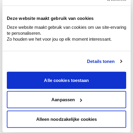
sélection de couleurs.
Voyez les nuances assorties pour affiner
Deze website maakt gebruik van cookies
votre couleur.
Deze website maakt gebruik van cookies om uw site-ervaring
Obtenez des conseils personnalisés sur la
te personaliseren.
combinaison de couleurs.
Zo houden we het voor jou op elk moment interessant.
Details tonen
Conseil couleur à domicile
Faites le tour de vos pièces avec l'expert
Alle cookies toestaan
en couleur.
Obtenez un conseil couleur en fonction de
l'éclairage et de votre mobilier.
Aanpassen
Obtenez un contrôle technologique de vos
murs.
Alleen noodzakelijke cookies