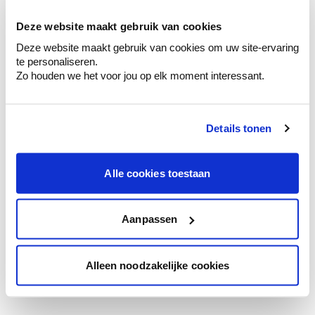
votre couleur.
Deze website maakt gebruik van cookies
Obtenez des conseils personnalisés sur la
Deze website maakt gebruik van cookies om uw site-ervaring
combinaison de couleurs.
te personaliseren.
Zo houden we het voor jou op elk moment interessant.
Details tonen
Conseil couleur à domicile
Faites le tour de vos pièces avec l'expert
en couleur.
Alle cookies toestaan
Obtenez un conseil couleur en fonction de
l'éclairage et de votre mobilier.
Aanpassen
Obtenez un contrôle technologique de vos
murs.
Alleen noodzakelijke cookies