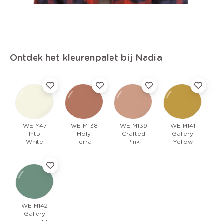
Ontdek het kleurenpalet bij Nadia
WE Y47
WE M138
WE M139
WE M141
Into
Holy
Crafted
Gallery
White
Terra
Pink
Yellow
WE M142
Gallery