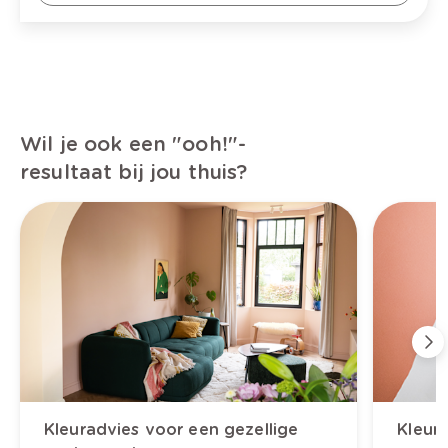
Wil je ook een "ooh!"-
resultaat bij jou thuis?
Kleuradvies voor een gezellige
Kleura