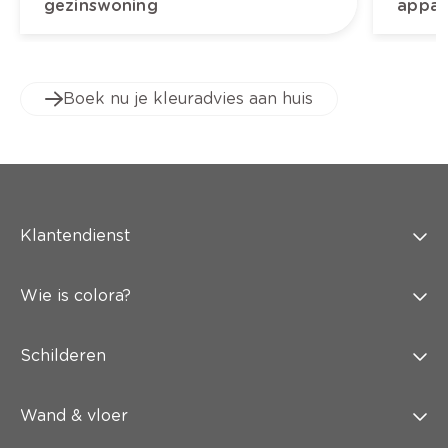
gezinswoning
appar
Boek nu je kleuradvies aan huis
Klantendienst
Wie is colora?
Schilderen
Wand & vloer