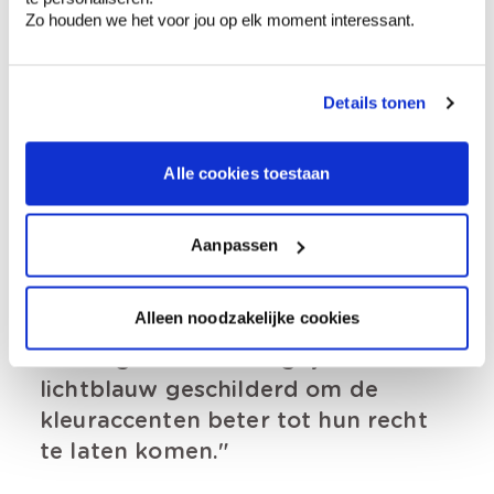
meubels in huis
Zo houden we het voor jou op elk moment interessant.
De juiste selectie én kleurencombinatie maken is
soms tricky.
Kleuradviseur Simon van colora
Details tonen
Wommelgem
ging langs bij Nadia en hielp haar
met nuances in functie van de lichtinval, vloeren
en meubels in het appartement.
Alle cookies toestaan
Aanpassen
Alleen noodzakelijke cookies
Naast een basiswit werden
sommige muren lichtgrijs of
lichtblauw geschilderd om de
kleuraccenten beter tot hun recht
te laten komen.