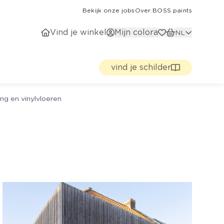
Bekijk onze jobs
Over BOSS paints
Vind je winkel
Mijn colora
NL
vind je schilder
ng en vinylvloeren