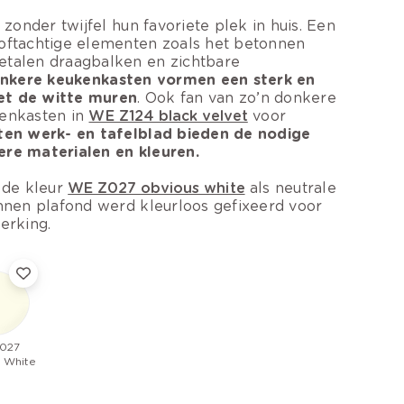
 zonder twijfel hun favoriete plek in huis. Een
loftachtige elementen zoals het betonnen
etalen draagbalken en zichtbare
nkere keukenkasten vormen een sterk en
et de witte muren
. Ook fan van zo’n donkere
kenkasten in
WE Z124 black velvet
voor
ten werk- en tafelblad bieden de nodige
ere materialen en kleuren.
 de kleur
WE Z027 obvious white
als neutrale
onnen plafond werd kleurloos gefixeerd voor
erking.
027
 White