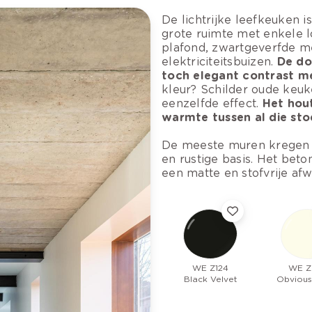
De lichtrijke leefkeuken is
grote ruimte met enkele 
plafond, zwartgeverfde m
elektriciteitsbuizen.
De do
toch elegant contrast m
kleur? Schilder oude keu
eenzelfde effect.
Het hou
warmte tussen al die sto
De meeste muren kregen
en rustige basis. Het bet
een matte en stofvrije afw
WE Z124
WE Z
Black Velvet
Obvious