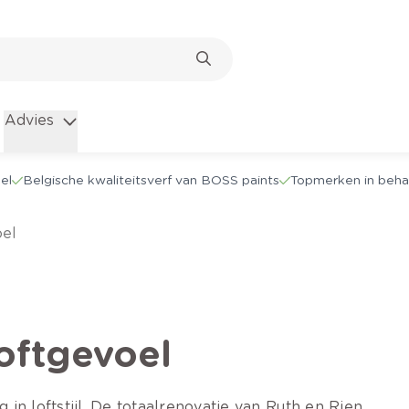
Advies
el
Belgische kwaliteitsverf van BOSS paints
Topmerken in beha
oel
oftgevoel
n loftstijl. De totaalrenovatie van Ruth en Rien