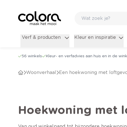
Verf & producten
Kleur en inspiratie
56 winkels
Kleur- en verfadvies aan huis en in de wink
woonverhaal
Een hoekwoning met loftgev
Hoekwoning met l
Van oud winkelpand tot bijzondere hoekwoning i