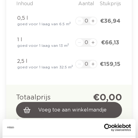
Inhoud
Aantal
Stukprijs
0,5 l
€ 36,94
goed voor 1 laag van 6.5 m²
1 l
€ 66,13
goed voor 1 laag van 13 m²
2,5 l
€ 159,15
goed voor 1 laag van 32.5 m²
€ 0,00
Totaalprijs
Voeg toe aan winkelmandje
Bezorgopties
Levering aan huis
Besteld op weekdagen (ma-vr), binnen 2 à 3
werkdagen geleverd.