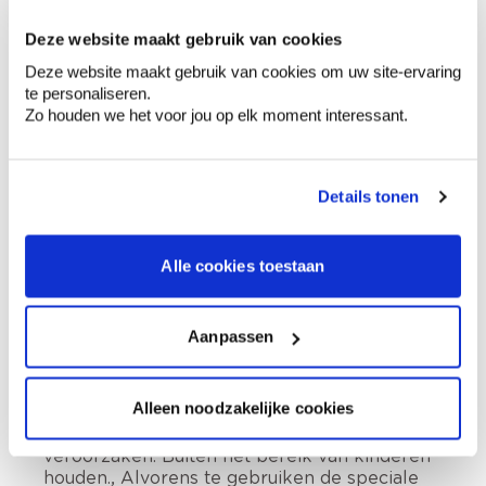
Afhalen in de winkel
Deze website maakt gebruik van cookies
Deze website maakt gebruik van cookies om uw site-ervaring
Productomschrijving
te personaliseren.
Zo houden we het voor jou op elk moment interessant.
Hoe te gebruiken?
Details tonen
Voorbereiding
Alle cookies toestaan
Aanpassen
Etiketinformatie
Bevat 2,4,7,9-tetramethyl-5-decyne-4,7-diol.
Alleen noodzakelijke cookies
Kan zeer langdurige en diffuse
verontreiniging van watervoorraden
veroorzaken. Buiten het bereik van kinderen
houden., Alvorens te gebruiken de speciale