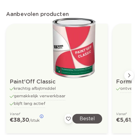
Aanbevolen producten
Paint'Off Classic
Formul
krachtig afbijtmiddel
ontvet
gemakkelijk verwerkbaar
blijft lang actief
Vanaf
Vanaf
Bestel
€ 38,30
€ 5,61
/stuk
/