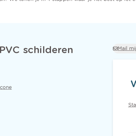
PVC schilderen
Mail mi
icone
Sta