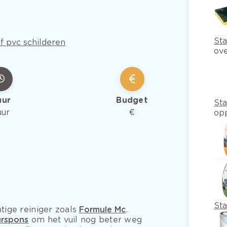
Sta
f pvc schilderen
ove
uur
Budget
St
uur
€
op
St
tige reiniger zoals
Formule Mc
.
urspons
om het vuil nog beter weg