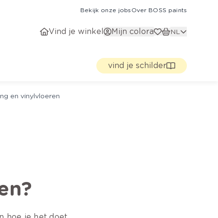
Bekijk onze jobs
Over BOSS paints
Vind je winkel
Mijn colora
NL
vind je schilder
ng en vinylvloeren
en?
 hoe je het doet.