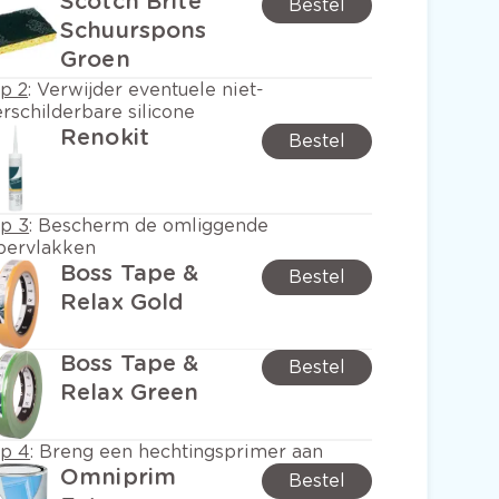
Scotch Brite
Bestel
Schuurspons
Groen
p 2
:
Verwijder eventuele niet-
rschilderbare silicone
Renokit
Bestel
ap 3
:
Bescherm de omliggende
pervlakken
Boss Tape &
Bestel
Relax Gold
Boss Tape &
Bestel
Relax Green
ap 4
:
Breng een hechtingsprimer aan
Omniprim
Bestel