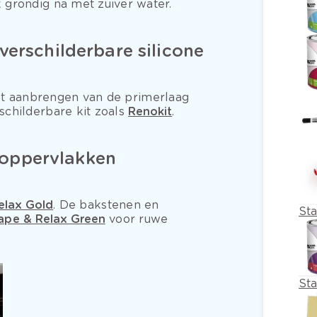
 grondig na met zuiver water.
verschilderbare silicone
et aanbrengen van de primerlaag
schilderbare kit zoals
Renokit
.
oppervlakken
elax Gold
. De bakstenen en
St
ape & Relax Green
voor ruwe
St