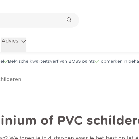
Advies
el
Belgische kwaliteitsverf van BOSS paints
Topmerken in beha
childeren
inium of PVC schilder
n? We tonen je in 4 stappen waar je het best op let én