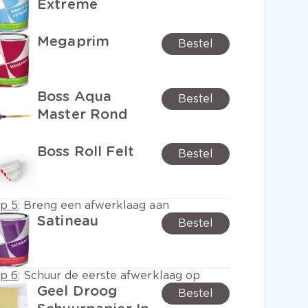
Extreme
Megaprim
Bestel
Boss Aqua
Bestel
Master Rond
Boss Roll Felt
Bestel
ap 5
:
Breng een afwerklaag aan
Satineau
Bestel
ap 6
:
Schuur de eerste afwerklaag op
Geel Droog
Bestel