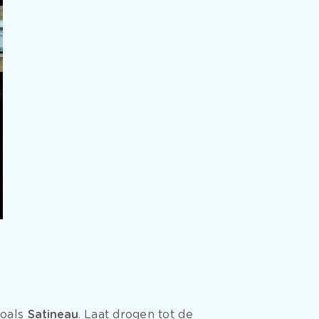
n
zoals
Satineau
.
Laat drogen tot de