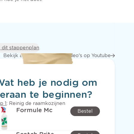
j dit stappenplan
Bekijk alle stap voor stap video's op Youtube
Wat heb je nodig om
eraan te beginnen?
p 1
:
Reinig de raamkozijnen
Formule Mc
Bestel