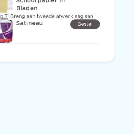
Schuurpapier In
Bladen
ap 7
:
Breng een tweede afwerklaag aan
Satineau
Bestel