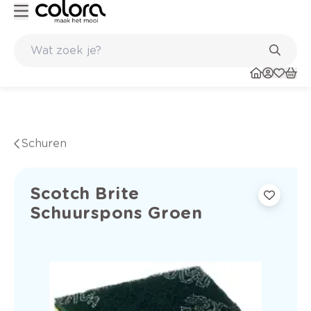
huis en in de winkel
Belgische kwaliteitsverf van BOSS paints
Schuren
Scotch Brite
Schuurspons Groen