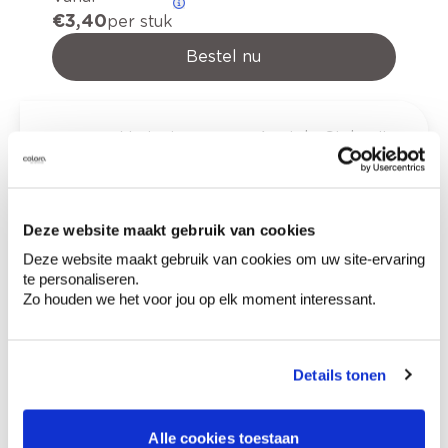
€ 3,40
per stuk
Bestel nu
Variant
Aantal
Stukprijs
88 mm x 131 mm -
€ 3,40
ref.740
Deze website maakt gebruik van cookies
Deze website maakt gebruik van cookies om uw site-ervaring
te personaliseren.
Zo houden we het voor jou op elk moment interessant.
€ 0,00
Totaalprijs
Voeg toe aan winkelmandje
Details tonen
Bezorgopties
Levering aan huis
Besteld op weekdagen (ma-vr), binnen 2 à 3
Alle cookies toestaan
werkdagen geleverd.