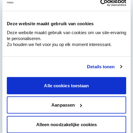
Breng een tweede afwerklaag aan
5
Licht gebruik kan na twee dagen. De verf
Deze website maakt gebruik van cookies
bereikt haar maximale sterkte na één
week.
Deze website maakt gebruik van cookies om uw site-ervaring
te personaliseren.
Zo houden we het voor jou op elk moment interessant.
Details tonen
Mail mij dit stappenplan
Alle cookies toestaan
Wat heb je nodig om eraan te
beginnen?
Aanpassen
Stap 1
:
Maak de keukenkasten schoon
Formule Mc
Bestel
Alleen noodzakelijke cookies