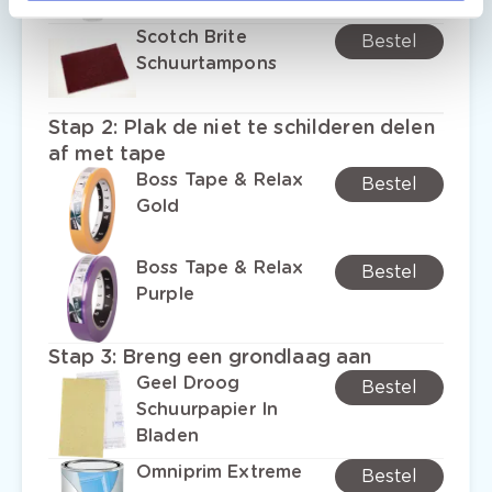
Scotch Brite
Bestel
Schuurtampons
Stap 2
:
Plak de niet te schilderen delen
af met tape
Boss Tape & Relax
Bestel
Gold
Boss Tape & Relax
Bestel
Purple
Stap 3
:
Breng een grondlaag aan
Geel Droog
Bestel
Schuurpapier In
Bladen
Omniprim Extreme
Bestel