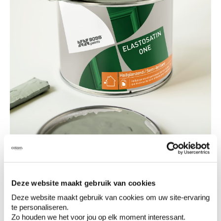
Hoeveel kost zo'n make-over en wat
Deze website maakt gebruik van cookies
heb je nodig?
Deze website maakt gebruik van cookies om uw site-ervaring
te personaliseren.
Één raam met twee luiken zoals hier, samen
Zo houden we het voor jou op elk moment interessant.
ongeveer 3,5m², schilderen we in 2 lagen. Zo