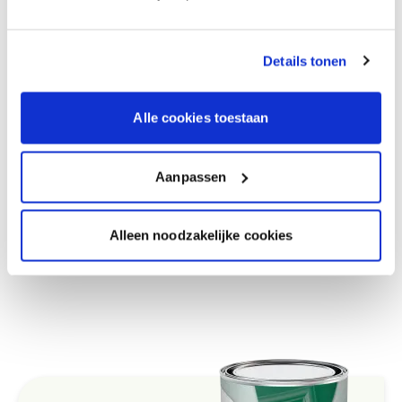
blijft de kleur egaal en mooi afgewerkt.
Je schildert dus 2 x 3,5m².
Details tonen
Voor dit project kiezen we
Elastosatin One
: dat is
ineens de grond- en eindlaag in één pot, speciaal
Alle cookies toestaan
voor houten buitenschrijnwerk. Elastisch,
waterdicht en weerbestendig.
Voor 7m² (2 lagen van 3,5m²) heb je 0,5 liter
Aanpassen
Elastosatin One
nodig.
Voor deze klus ligt het budget onder € 40 (excl.
Alleen noodzakelijke cookies
verftoebehoren en voorbereidingsmateriaal).