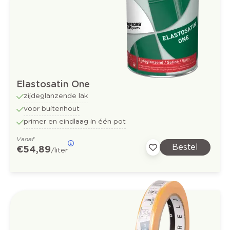
Elastosatin One
zijdeglanzende lak
voor buitenhout
primer en eindlaag in één pot
Vanaf
Bestel
€ 54,89
/liter