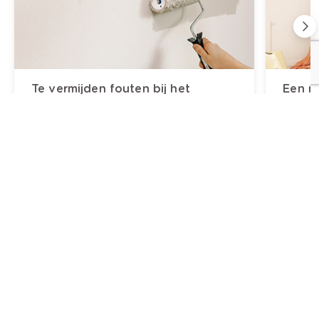
Te vermijden fouten bij het
Een m
schilderen
kinde
Klantendienst
Wie is colora?
Schilderen