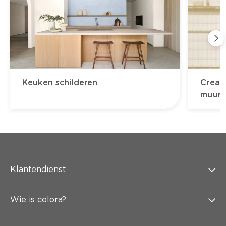
Keuken schilderen
Creat
muur
Klantendienst
Wie is colora?