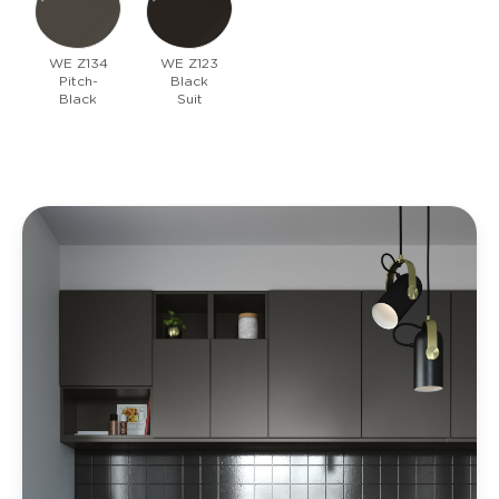
WE Z134
WE Z123
Pitch-
Black
Black
Suit