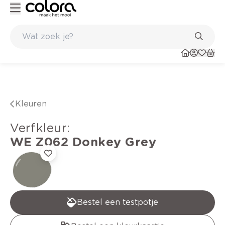
Kleur- en verfadvies aan huis en in de winkel
Kleuren
verfkleur
:
WE Z062
Donkey Grey
Bestel een testpotje