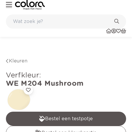
Kleur- en verfadvies aan huis en in de winkel
Kleuren
verfkleur
:
WE M204
Mushroom
Bestel een testpotje