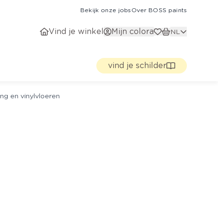
Bekijk onze jobs
Over BOSS paints
Vind je winkel
Mijn colora
NL
vind je schilder
ng en vinylvloeren