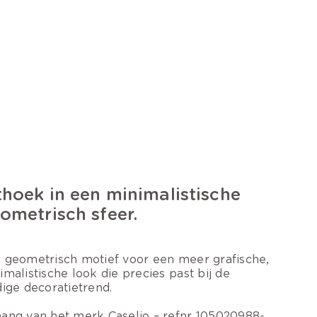
thoek in een minimalistische
ometrisch sfeer.
 geometrisch motief voor een meer grafische,
imalistische look die precies past bij de
dige decoratietrend.
ang van het merk Caselio – refnr 105020988-