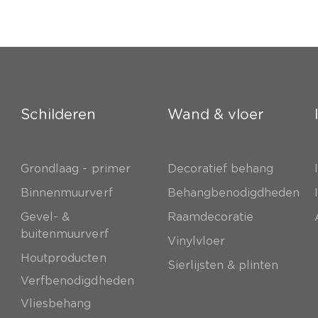
Schilderen
Wand & vloer
Grondlaag - primer
Decoratief behang
e
Binnenmuurverf
Behangbenodigdheden
Gevel- &
Raamdecoratie
buitenmuurverf
Vinylvloer
Houtproducten
Sierlijsten & plinten
Verfbenodigdheden
Vliesbehang