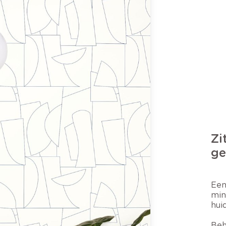
Zi
ge
Een
min
hui
Beh