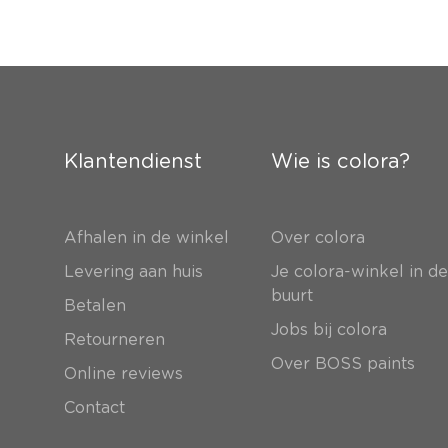
Klantendienst
Wie is colora?
Afhalen in de winkel
Over colora
Levering aan huis
Je colora-winkel in d
buurt
Betalen
Jobs bij colora
Retourneren
Over BOSS paints
Online reviews
Contact