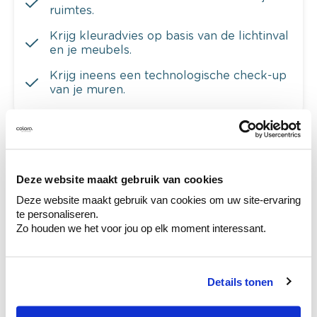
ruimtes.
Krijg kleuradvies op basis van de lichtinval
en je meubels.
Krijg ineens een technologische check-up
van je muren.
Bekijk je kleur in de winkel
Deze website maakt gebruik van cookies
Ontdek er kleurechte stalen van je
Deze website maakt gebruik van cookies om uw site-ervaring
kleurenselectie.
te personaliseren.
Bekijk er de bijhorende tinten om je kleur
Zo houden we het voor jou op elk moment interessant.
te verfijnen.
Krijg persoonlijk advies om kleuren te
Details tonen
combineren.