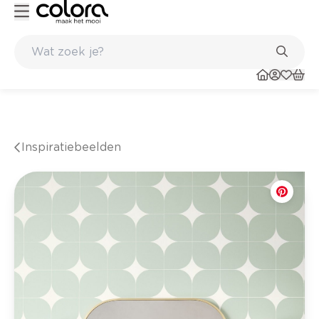
Kleur- en verfadvies aan huis en in de winkel
Inspiratiebeelden