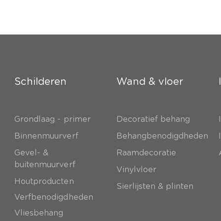
Schilderen
Wand & vloer
Grondlaag - primer
Decoratief behang
e
Binnenmuurverf
Behangbenodigdheden
Gevel- &
Raamdecoratie
buitenmuurverf
Vinylvloer
Houtproducten
Sierlijsten & plinten
Verfbenodigdheden
Vliesbehang