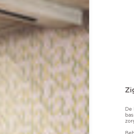
Zi
De 
bas
zor
Beh