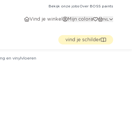
Bekijk onze jobs
Over BOSS paints
Vind je winkel
Mijn colora
NL
vind je schilder
ng en vinylvloeren