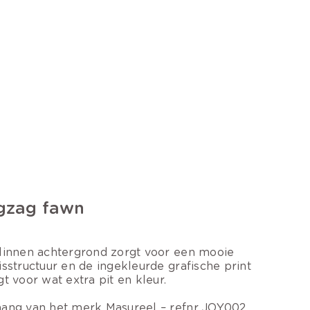
gzag fawn
linnen achtergrond zorgt voor een mooie
isstructuur en de ingekleurde grafische print
gt voor wat extra pit en kleur.
ang van het merk Masureel – refnr JOY002.