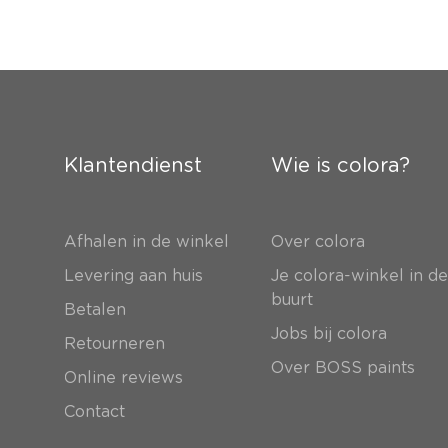
Klantendienst
Wie is colora?
Afhalen in de winkel
Over colora
Levering aan huis
Je colora-winkel in d
buurt
Betalen
Jobs bij colora
Retourneren
Over BOSS paints
Online reviews
Contact