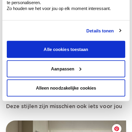
te personaliseren.
Zo houden we het voor jou op elk moment interessant.
Bekijk je kleur in de winkel
Details tonen
Ontdek er kleurechte stalen van je
kleurenselectie.
Alle cookies toestaan
Bekijk er de bijhorende tinten om je kleur
te verfijnen.
Aanpassen
Krijg persoonlijk advies om kleuren te
combineren.
Alleen noodzakelijke cookies
Deze stijlen zijn misschien ook iets voor jou