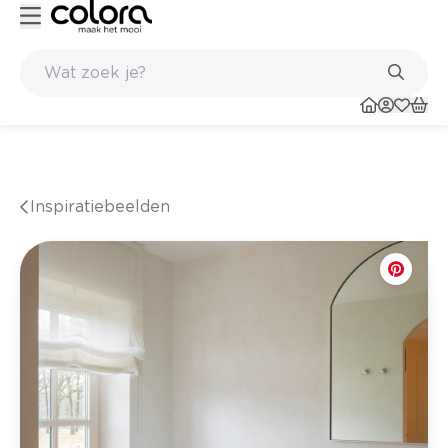
Kleur- en verfadvies aan huis en in de winkel
Inspiratiebeelden