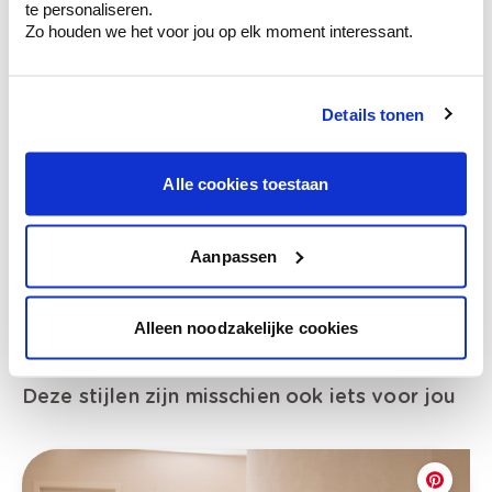
te personaliseren.
Zo houden we het voor jou op elk moment interessant.
Bekijk je kleur in de winkel
Details tonen
Ontdek er kleurechte stalen van je
kleurenselectie.
Alle cookies toestaan
Bekijk er de bijhorende tinten om je kleur
te verfijnen.
Aanpassen
Krijg persoonlijk advies om kleuren te
combineren.
Alleen noodzakelijke cookies
Deze stijlen zijn misschien ook iets voor jou