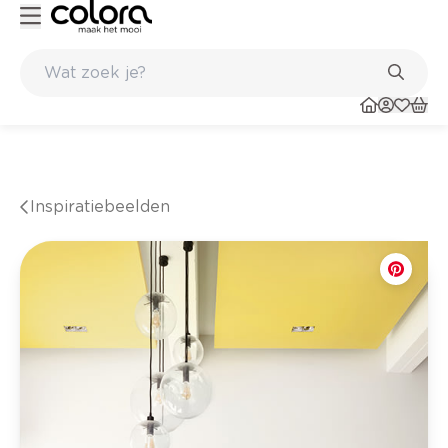
Kleur- en verfadvies aan huis en in de winkel
Inspiratiebeelden