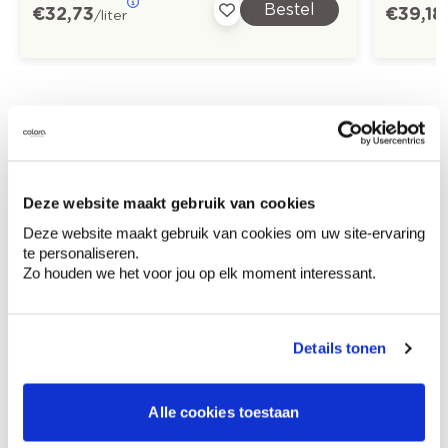
Bestel
€ 32,73
€ 39,18
/liter
Ontdek meer inspiratiebeelden voor:
Woonkamer
Modern
Geel
Off white
Trendkleuren-2023
Deze website maakt gebruik van cookies
Deze website maakt gebruik van cookies om uw site-ervaring
te personaliseren.
Zo houden we het voor jou op elk moment interessant.
Kleuradvies aan huis
Ga samen met de kleuradviseur door je
Details tonen
ruimtes.
Krijg kleuradvies op basis van de lichtinval
Alle cookies toestaan
en je meubels.