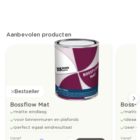
Aanbevolen producten
Bestseller
Bossflow Mat
Boss-t
matte eindlaag
matte 
voor binnenmuren en plafonds
ideaal
perfect egaal eindresultaat
zeer g
Vanaf
Vanaf