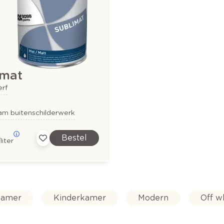
imat
erf
am buitenschilderwerk
Bestel
liter
amer
Kinderkamer
Modern
Off w