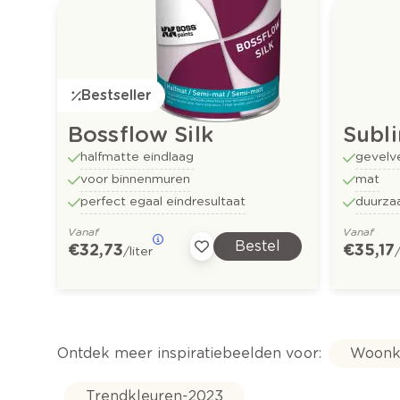
Bestseller
Bossflow Silk
Subl
halfmatte eindlaag
gevelv
voor binnenmuren
mat
perfect egaal eindresultaat
duurza
Vanaf
Vanaf
Bestel
€ 32,73
€ 35,17
/liter
/
Ontdek meer inspiratiebeelden voor:
Woonk
Trendkleuren-2023