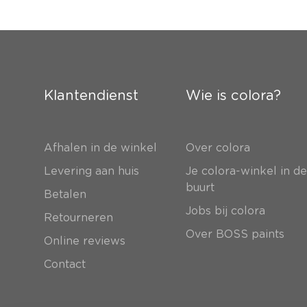
Klantendienst
Wie is colora?
Afhalen in de winkel
Over colora
Levering aan huis
Je colora-winkel in d
buurt
Betalen
Jobs bij colora
Retourneren
Over BOSS paints
Online reviews
Contact