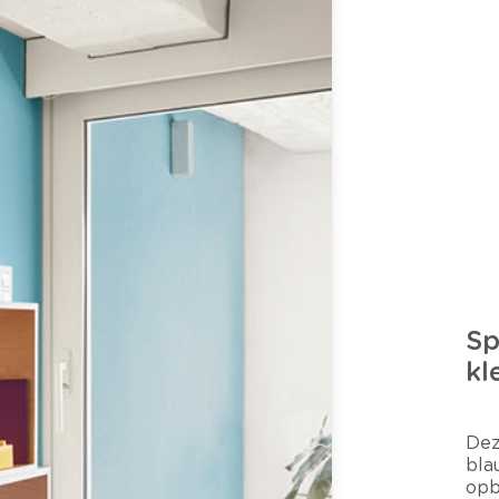
Sp
kl
Dez
bla
opb