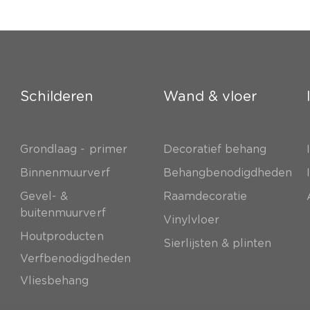
Schilderen
Wand & vloer
Grondlaag - primer
Decoratief behang
e
Binnenmuurverf
Behangbenodigdheden
Gevel- &
Raamdecoratie
buitenmuurverf
Vinylvloer
Houtproducten
Sierlijsten & plinten
Verfbenodigdheden
Vliesbehang