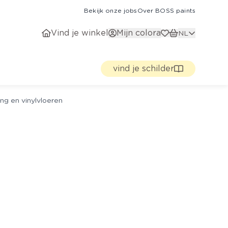
Bekijk onze jobs
Over BOSS paints
Vind je winkel
Mijn colora
NL
vind je schilder
ng en vinylvloeren