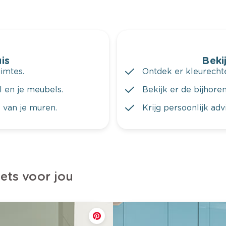
is
Bekij
imtes.
Ontdek er kleurechte
al en je meubels.
Bekijk er de bijhoren
 van je muren.
Krijg persoonlijk ad
iets voor jou