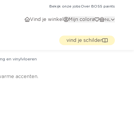
Bekijk onze jobs
Over BOSS paints
Vind je winkel
Mijn colora
NL
vind je schilder
ng en vinylvloeren
warme accenten.