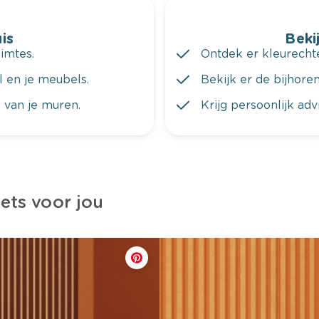
is
Bekij
imtes.
Ontdek er kleurechte
al en je meubels.
Bekijk er de bijhoren
 van je muren.
Krijg persoonlijk ad
iets voor jou