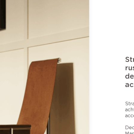
St
ru
de
ac
Str
ach
acc
Dec
Mar