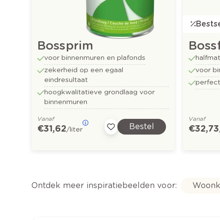
Bestse
Bossprim
Bossf
voor binnenmuren en plafonds
halfmat
zekerheid op een egaal
voor b
eindresultaat
perfect
hoogkwalitatieve grondlaag voor
binnenmuren
Vanaf
Vanaf
Bestel
€ 31,62
€ 32,73
/liter
Ontdek meer inspiratiebeelden voor:
Woonk