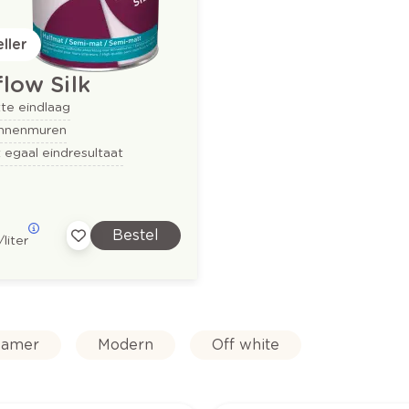
ller
low Silk
te eindlaag
innenmuren
 egaal eindresultaat
Bestel
/liter
amer
Modern
Off white