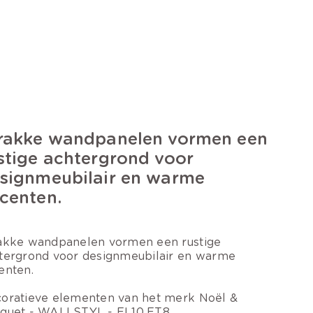
rakke wandpanelen vormen een
stige achtergrond voor
signmeubilair en warme
centen.
akke wandpanelen vormen een rustige
tergrond voor designmeubilair en warme
enten.
oratieve elementen van het merk Noël &
quet - WALLSTYL - FL10,FT8