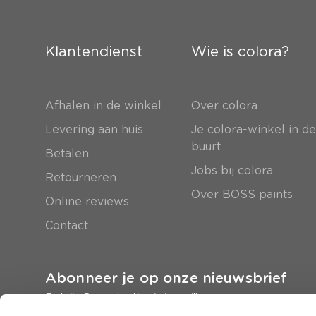
Klantendienst
Wie is colora?
Afhalen in de winkel
Over colora
Levering aan huis
Je colora-winkel in d
buurt
Betalen
Jobs bij colora
Retourneren
Over BOSS paints
Online reviews
Contact
Abonneer je op onze nieuwsbrief
En krijg 5 euro korting in je mailbox