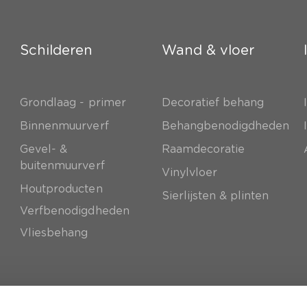
Schilderen
Wand & vloer
Grondlaag - primer
Decoratief behang
e
Binnenmuurverf
Behangbenodigdheden
Gevel- &
Raamdecoratie
buitenmuurverf
Vinylvloer
Houtproducten
Sierlijsten & plinten
Verfbenodigdheden
Vliesbehang