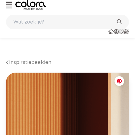
Belgische kwaliteitsverf van BOSS paints
Inspiratiebeelden