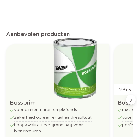
Aanbevolen producten
Bestse
Bossprim
Bossf
voor binnenmuren en plafonds
matte 
zekerheid op een egaal eindresultaat
voor b
hoogkwalitatieve grondlaag voor
perfect
binnenmuren