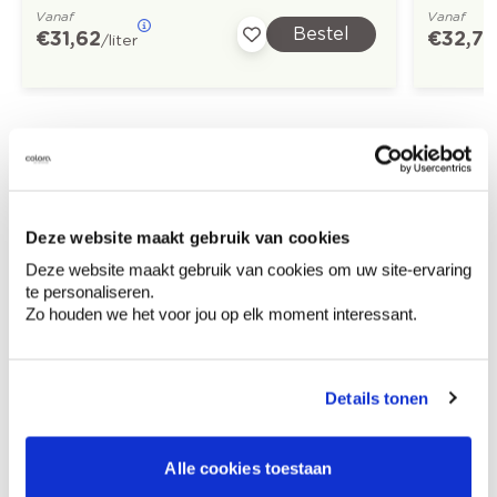
Vanaf
Vanaf
Bestel
€ 31,62
€ 32,73
/liter
Ontdek meer inspiratiebeelden voor:
Keuken
Modern
Rood
Deze website maakt gebruik van cookies
Oranje
Deze website maakt gebruik van cookies om uw site-ervaring
te personaliseren.
Zo houden we het voor jou op elk moment interessant.
Kleuradvies aan huis
Details tonen
Ga samen met de kleuradviseur door je
ruimtes.
Krijg kleuradvies op basis van de lichtinval
Alle cookies toestaan
en je meubels.