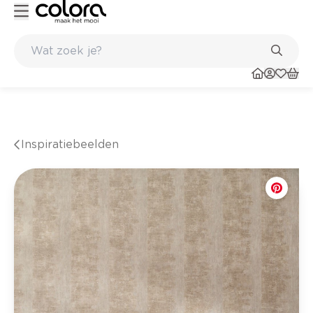
Kleur- en verfadvies aan huis en in de winkel
Inspiratiebeelden