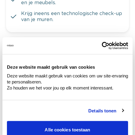
en je meubels.
Krijg ineens een technologische check-up
van je muren.
Bekijk je kleur in de winkel
Ontdek er kleurechte stalen van je
Deze website maakt gebruik van cookies
kleurenselectie.
Deze website maakt gebruik van cookies om uw site-ervaring
Bekijk er de bijhorende tinten om je kleur
te personaliseren.
te verfijnen.
Zo houden we het voor jou op elk moment interessant.
Krijg persoonlijk advies om kleuren te
combineren.
Details tonen
Alle cookies toestaan
Deze stijlen zijn misschien ook iets voor jou