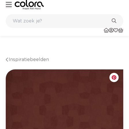
nkel
Belgische kwaliteitsverf van BOSS paints
Inspiratiebeelden