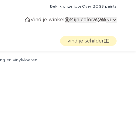
Bekijk onze jobs
Over BOSS paints
Vind je winkel
Mijn colora
NL
vind je schilder
ng en vinylvloeren