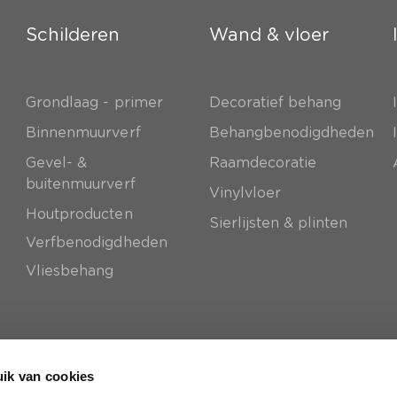
Schilderen
Wand & vloer
Grondlaag - primer
Decoratief behang
e
Binnenmuurverf
Behangbenodigdheden
Gevel- &
Raamdecoratie
buitenmuurverf
Vinylvloer
Houtproducten
Sierlijsten & plinten
Verfbenodigdheden
Vliesbehang
ik van cookies