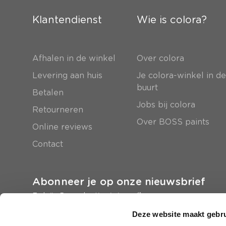
Klantendienst
Wie is colora?
Afhalen in de winkel
Over colora
Levering aan huis
Je colora-winkel in d
buurt
Betalen
Jobs bij colora
Retourneren
Over BOSS paints
Online reviews
Contact
Abonneer je op onze nieuwsbrief
En krijg 5 euro korting in je mailbox
Deze website maakt gebru
Inschrijven