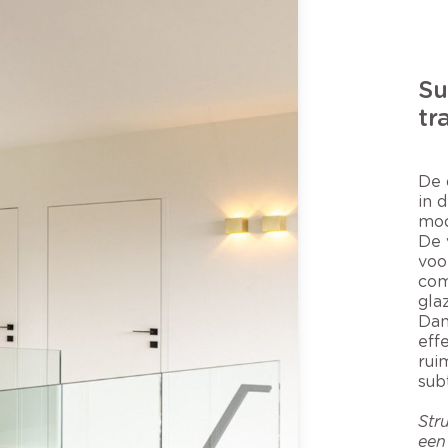
Su
tr
De 
in 
mod
De 
voo
com
gla
Dan
eff
rui
sub
Str
een