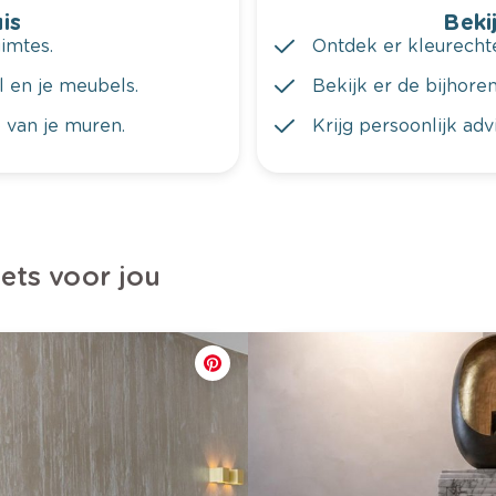
is
Bekij
imtes.
Ontdek er kleurechte
al en je meubels.
Bekijk er de bijhoren
 van je muren.
Krijg persoonlijk ad
iets voor jou