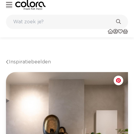
Topmerken in behang en vinylvloeren
Inspiratiebeelden