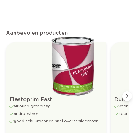
Aanbevolen producten
Elastoprim Fast
Durosa
allround grondlaag
voor t
antiroestverf
zeer sl
goed schuurbaar en snel overschilderbaar