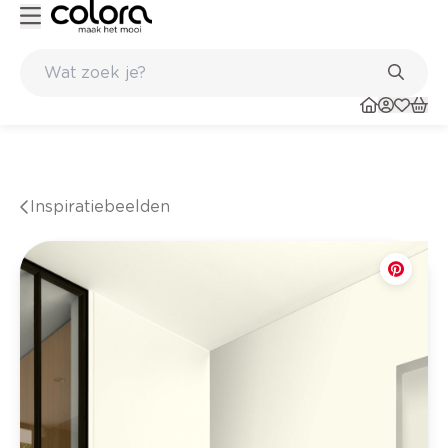
r- en verfadvies aan huis en in de winkel
Belgische kwaliteitsverf 
Inspiratiebeelden