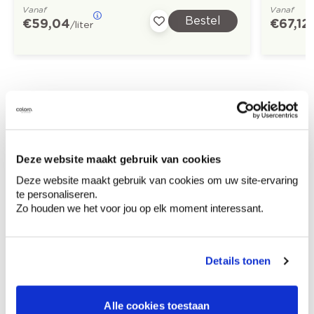
Vanaf
Vanaf
Bestel
€ 59,04
€ 67,12
/liter
/
Ontdek meer inspiratiebeelden voor:
Hal
Trap
Modern
Geel
Deze website maakt gebruik van cookies
Off white
Deze website maakt gebruik van cookies om uw site-ervaring
te personaliseren.
Zo houden we het voor jou op elk moment interessant.
Kleuradvies aan huis
Details tonen
Ga samen met de kleuradviseur door je
ruimtes.
Alle cookies toestaan
Krijg kleuradvies op basis van de lichtinval