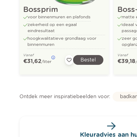
Bossprim
Boss
voor binnenmuren en plafonds
matte 
zekerheid op een egaal
ideaal 
eindresultaat
passag
hoogkwalitatieve grondlaag voor
zeer g
binnenmuren
opglan
Vanaf
Vanaf
Bestel
€ 31,62
€ 39,18
/liter
Ontdek meer inspiratiebeelden voor:
badka
Kleuradvies aan hu