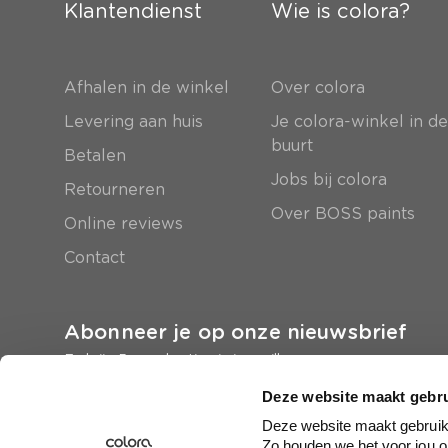
Klantendienst
Wie is colora?
Afhalen in de winkel
Over colora
Levering aan huis
Je colora-winkel in d
buurt
Betalen
Jobs bij colora
Retourneren
Over BOSS paints
Online reviews
Contact
Abonneer je op onze nieuwsbrief
En krijg 5 euro korting in je mailbox
Deze website maakt gebru
Inschrijven
Deze website maakt gebruik 
Zo houden we het voor jou o