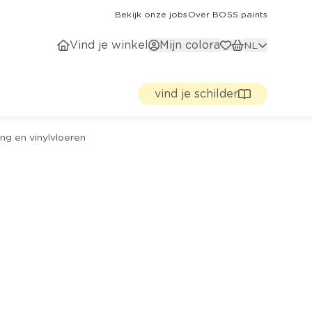
Bekijk onze jobs
Over BOSS paints
Vind je winkel
Mijn colora
NL
vind je schilder
ng en vinylvloeren