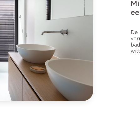
Mi
ee
De 
ver
bad
wit