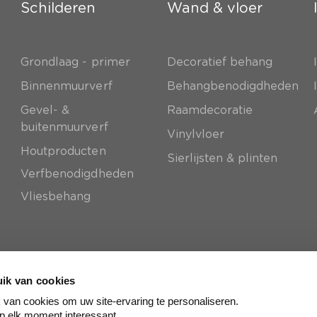
Schilderen
Wand & vloer
Grondlaag - primer
Decoratief behang
e
Binnenmuurverf
Behangbenodigdheden
Gevel- &
Raamdecoratie
buitenmuurverf
Vinylvloer
Houtproducten
Sierlijsten & plinten
Verfbenodigdheden
Vliesbehang
ik van cookies
van cookies om uw site-ervaring te personaliseren.
p elk moment interessant.