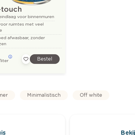
-touch
eindlaag voor binnenmuren
voor ruimtes met veel
e
oed afwasbaar, zonder
zen
Bestel
/liter
mer
Minimalistisch
Off white
is
Bekij