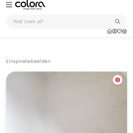
es aan huis en in de winkel
Belgische kwaliteitsverf van BOSS pain
Inspiratiebeelden