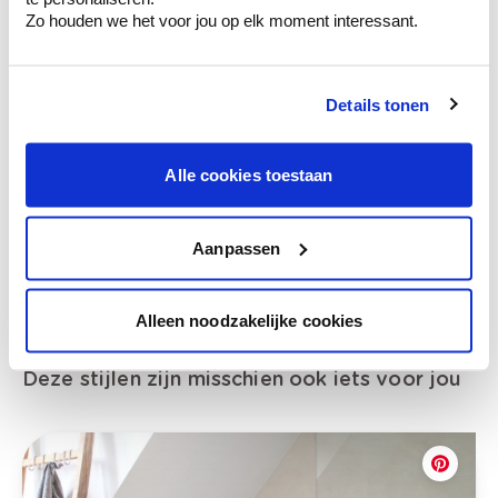
Zo houden we het voor jou op elk moment interessant.
Bekijk je kleur in de winkel
Details tonen
Ontdek er kleurechte stalen van je
kleurenselectie.
Alle cookies toestaan
Bekijk er de bijhorende tinten om je kleur
te verfijnen.
Krijg persoonlijk advies om kleuren te
Aanpassen
combineren.
Alleen noodzakelijke cookies
Deze stijlen zijn misschien ook iets voor jou