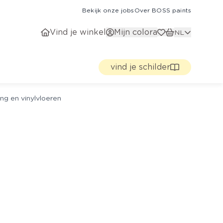
Bekijk onze jobs
Over BOSS paints
Vind je winkel
Mijn colora
NL
vind je schilder
ng en vinylvloeren