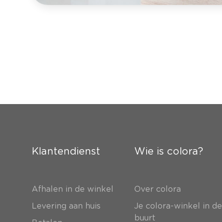
Klantendienst
Wie is colora?
Afhalen in de winkel
Over colora
Levering aan huis
Je colora-winkel in d
buurt