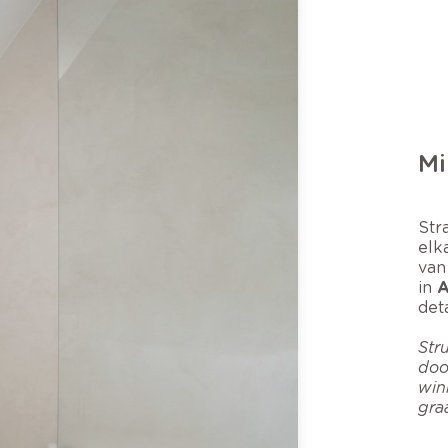
Mi
Str
elk
van
in
A
deta
Str
doo
win
gra