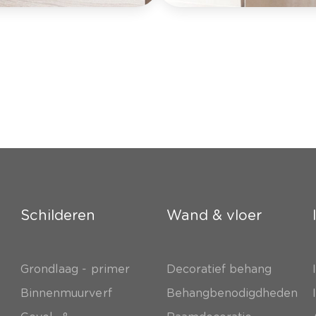
Schilderen
Wand & vloer
Grondlaag - primer
Decoratief behang
e
Binnenmuurverf
Behangbenodigdheden