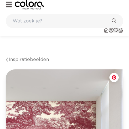
inkel
Belgische kwaliteitsverf van BOSS paints
Inspiratiebeelden