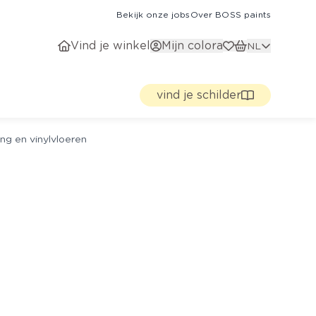
Bekijk onze jobs
Over BOSS paints
Vind je winkel
Mijn colora
NL
vind je schilder
ng en vinylvloeren