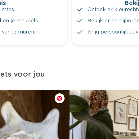
is
Bekij
imtes.
Ontdek er kleurechte
al en je meubels.
Bekijk er de bijhoren
 van je muren.
Krijg persoonlijk ad
iets voor jou