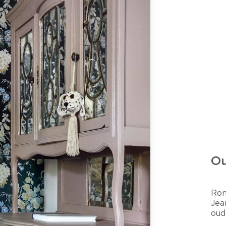
Ou
Rom
Jea
oud