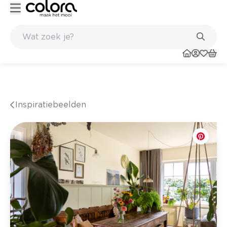
 winkel
Belgische kwaliteitsverf van BOSS paints
Inspiratiebeelden