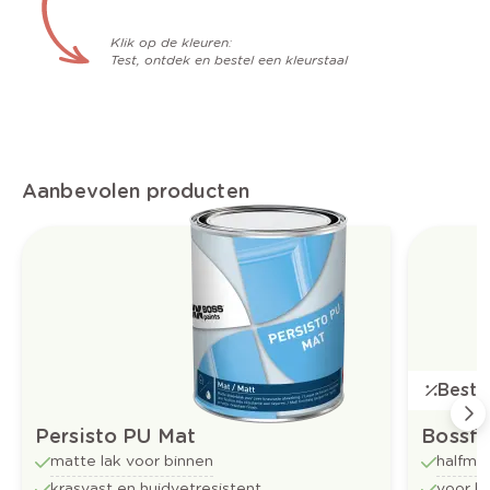
Klik op de kleuren:
Test, ontdek en bestel een kleurstaal
Aanbevolen producten
Bestse
Persisto PU Mat
Bossfl
matte lak voor binnen
halfma
krasvast en huidvetresistent
voor b