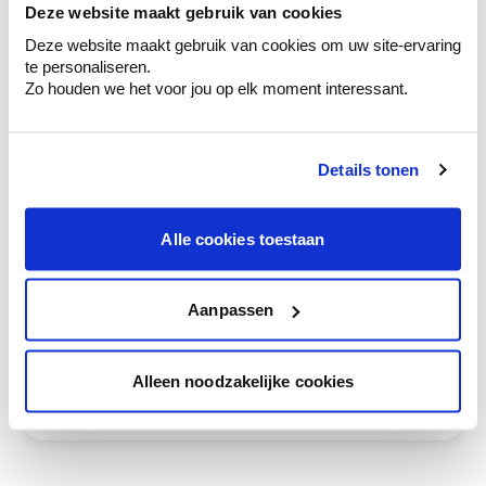
Deze website maakt gebruik van cookies
Krijg kleuradvies op basis van de lichtinval
en je meubels.
Deze website maakt gebruik van cookies om uw site-ervaring
te personaliseren.
Krijg ineens een technologische check-up
Zo houden we het voor jou op elk moment interessant.
van je muren.
Details tonen
Bekijk je kleur in de winkel
Alle cookies toestaan
Ontdek er kleurechte stalen van je
kleurenselectie.
Aanpassen
Bekijk er de bijhorende tinten om je kleur
te verfijnen.
Krijg persoonlijk advies om kleuren te
Alleen noodzakelijke cookies
combineren.