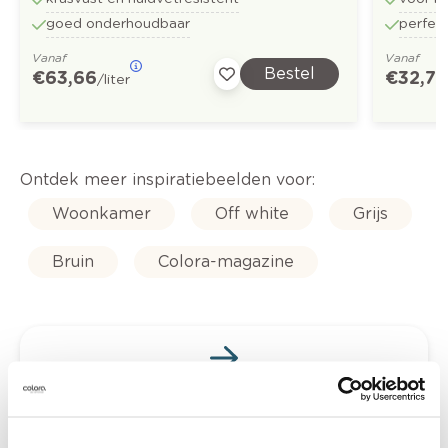
goed onderhoudbaar
perfect
Vanaf
Vanaf
Bestel
€ 63,66
€ 32,73
/liter
Ontdek meer inspiratiebeelden voor:
Woonkamer
Off white
Grijs
Bruin
Colora-magazine
Kleuradvies aan huis
Ga samen met de kleuradviseur door je
ruimtes.