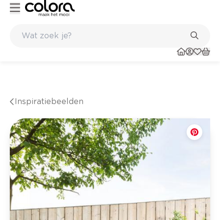
 de winkel
Belgische kwaliteitsverf van BOSS paints
Inspiratiebeelden