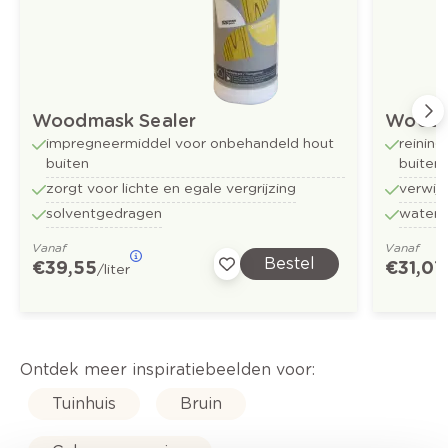
Woodmask Sealer
Woodm
impregneermiddel voor onbehandeld hout
reinin
buiten
buiten
zorgt voor lichte en egale vergrijzing
verwijd
solventgedragen
water
Vanaf
Vanaf
Bestel
€ 39,55
€ 31,07
/liter
Ontdek meer inspiratiebeelden voor:
Tuinhuis
Bruin