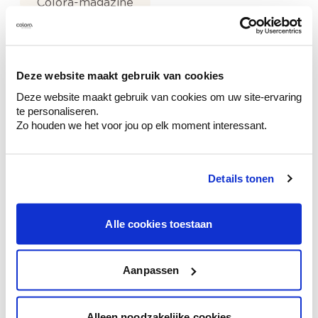
Colora-magazine
Deze website maakt gebruik van cookies
Kleuradvies aan huis
Deze website maakt gebruik van cookies om uw site-ervaring
Ga samen met de kleuradviseur door je
te personaliseren.
ruimtes.
Zo houden we het voor jou op elk moment interessant.
Krijg kleuradvies op basis van de lichtinval
en je meubels.
Details tonen
Krijg ineens een technologische check-up
van je muren.
Alle cookies toestaan
Aanpassen
Bekijk je kleur in de winkel
Ontdek er kleurechte stalen van je
kleurenselectie.
Alleen noodzakelijke cookies