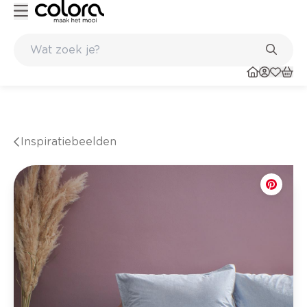
Kleur- en verfadvies aan huis en in de winkel
Inspiratiebeelden