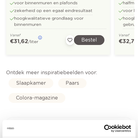
voor binnenmuren en plafonds
halfma
zekerheid op een egaal eindresultaat
voor b
hoogkwalitatieve grondlaag voor
hoogkwa
binnenmuren
gebrui
Vanaf
Vanaf
Bestel
€ 31,62
€ 32,73
/liter
Ontdek meer inspiratiebeelden voor:
Slaapkamer
Paars
Colora-magazine
Kleuradvies aan huis