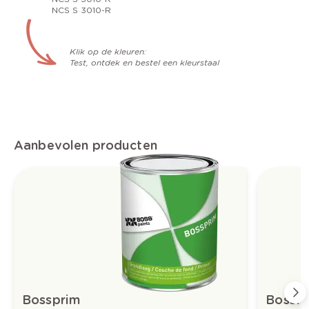
NCS S 3010-R
Klik op de kleuren:
Test, ontdek en bestel een kleurstaal
Aanbevolen producten
Bossprim
Bossful