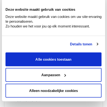
Ga samen met de kleuradviseur door je
ruimtes.
Deze website maakt gebruik van cookies
Deze website maakt gebruik van cookies om uw site-ervaring
Krijg kleuradvies op basis van de lichtinval
te personaliseren.
en je meubels.
Zo houden we het voor jou op elk moment interessant.
Krijg ineens een technologische check-up
van je muren.
Details tonen
Alle cookies toestaan
Bekijk je kleur in de winkel
Ontdek er kleurechte stalen van je
kleurenselectie.
Aanpassen
Bekijk er de bijhorende tinten om je kleur
te verfijnen.
Alleen noodzakelijke cookies
Krijg persoonlijk advies om kleuren te
combineren.