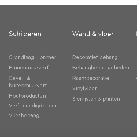
Schilderen
Wand & vloer
Grondlaag - primer
Decoratief behang
e
Binnenmuurverf
Behangbenodigdheden
Gevel- &
Raamdecoratie
buitenmuurverf
Vinylvloer
Houtproducten
Sierlijsten & plinten
Verfbenodigdheden
Vliesbehang