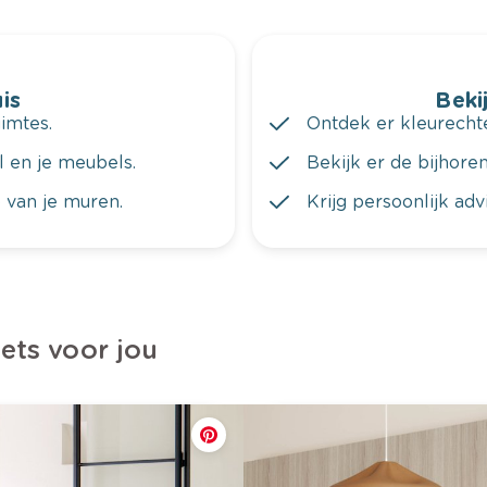
is
Bekij
imtes.
Ontdek er kleurechte
al en je meubels.
Bekijk er de bijhoren
 van je muren.
Krijg persoonlijk ad
iets voor jou