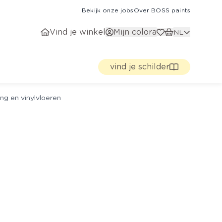
Bekijk onze jobs
Over BOSS paints
Vind je winkel
Mijn colora
NL
vind je schilder
ng en vinylvloeren