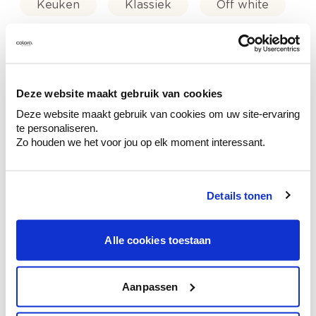
Keuken
Klassiek
Off white
Roze
Deze website maakt gebruik van cookies
Deze website maakt gebruik van cookies om uw site-ervaring
Kleuradvies aan huis
te personaliseren.
Ga samen met de kleuradviseur door je
Zo houden we het voor jou op elk moment interessant.
ruimtes.
Krijg kleuradvies op basis van de lichtinval
en je meubels.
Details tonen
Krijg ineens een technologische check-up
van je muren.
Alle cookies toestaan
Aanpassen