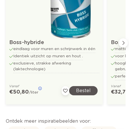
Boss-hybride
Bossfu
eindlaag voor muren en schrijnwerk in één
matte 
Identiek uitzicht op muren en hout .
voor b
exclusieve, strakke afwerking
hoogkwa
(laktechnologie)
gebrui
perfect
Vanaf
Vanaf
Bestel
€ 50,80
€ 32,73
/liter
Ontdek meer inspiratiebeelden voor: