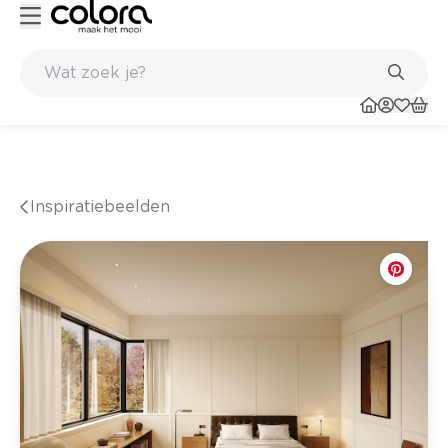
nkel
Belgische kwaliteitsverf van BOSS paints
Inspiratiebeelden