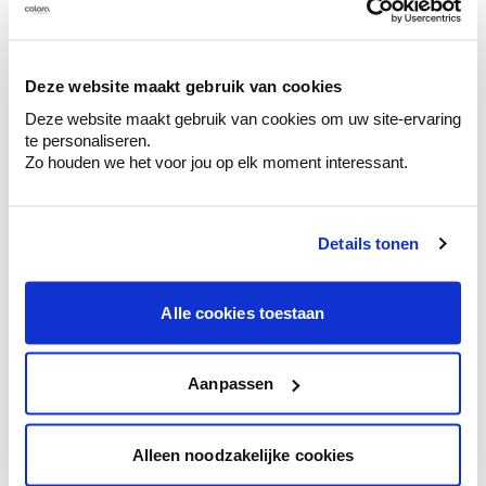
Kleuradvies aan huis
Deze website maakt gebruik van cookies
Ga samen met de kleuradviseur door je
Deze website maakt gebruik van cookies om uw site-ervaring
ruimtes.
te personaliseren.
Zo houden we het voor jou op elk moment interessant.
Krijg kleuradvies op basis van de lichtinval
en je meubels.
Krijg ineens een technologische check-up
Details tonen
van je muren.
Alle cookies toestaan
Bekijk je kleur in de winkel
Aanpassen
Ontdek er kleurechte stalen van je
kleurenselectie.
Alleen noodzakelijke cookies
Bekijk er de bijhorende tinten om je kleur
te verfijnen.