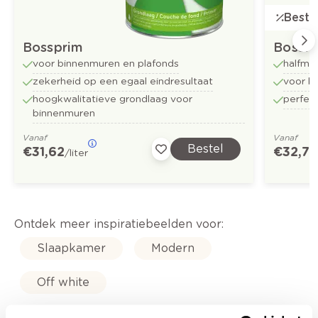
Bestse
Bossprim
Bossfl
voor binnenmuren en plafonds
halfma
zekerheid op een egaal eindresultaat
voor b
hoogkwalitatieve grondlaag voor
perfect
binnenmuren
Vanaf
Vanaf
Bestel
€ 31,62
€ 32,73
/liter
Ontdek meer inspiratiebeelden voor:
Slaapkamer
Modern
Off white