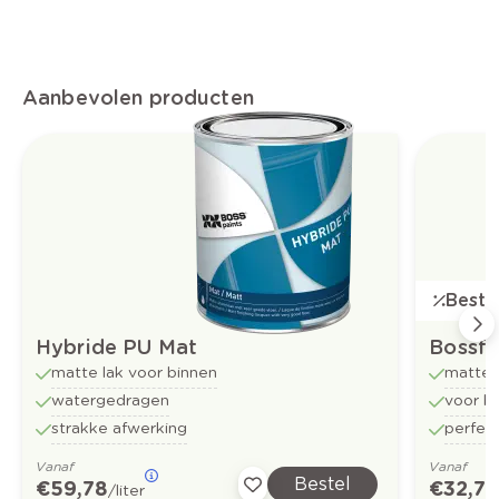
Aanbevolen producten
Bestse
Hybride PU Mat
Bossf
matte lak voor binnen
matte 
watergedragen
voor b
strakke afwerking
perfect
Vanaf
Vanaf
Bestel
€ 59,78
€ 32,73
/liter