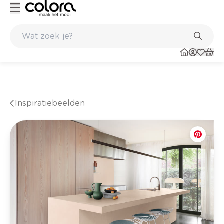
Kleur- en verfadvies aan huis en in de winkel
Inspiratiebeelden