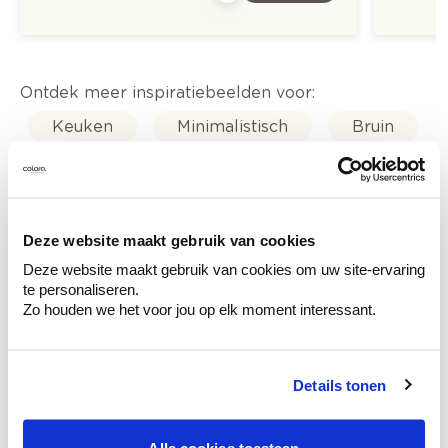
Ontdek meer inspiratiebeelden voor:
Keuken
Minimalistisch
Bruin
Blauw
Grijs
Off white
Aqua Sensa - cementstuc
Deze website maakt gebruik van cookies
Deze website maakt gebruik van cookies om uw site-ervaring
Trendkleuren-2024
te personaliseren.
Zo houden we het voor jou op elk moment interessant.
Details tonen
Kleuradvies aan huis
Ga samen met de kleuradviseur door je
ruimtes.