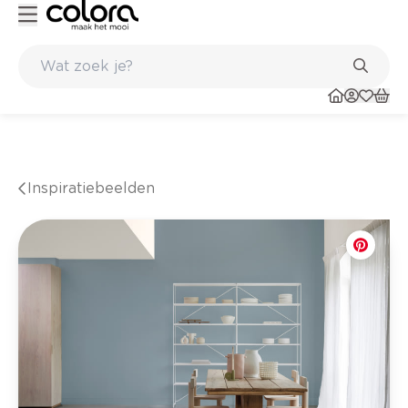
rfadvies aan huis en in de winkel
Belgische kwaliteitsverf van BOS
Inspiratiebeelden