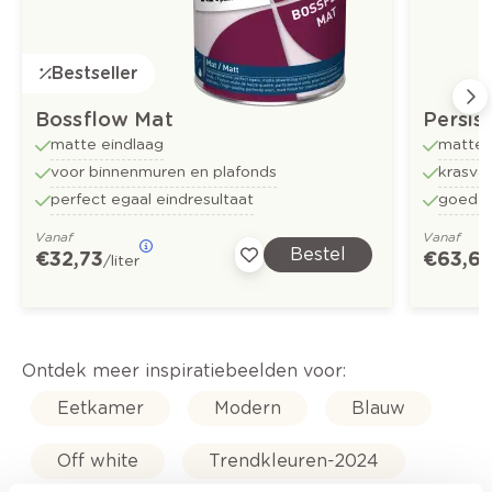
Bestseller
Bossflow Mat
Persis
matte eindlaag
matte 
voor binnenmuren en plafonds
krasvas
perfect egaal eindresultaat
goed o
Vanaf
Vanaf
Bestel
€ 32,73
€ 63,6
/liter
Ontdek meer inspiratiebeelden voor:
Eetkamer
Modern
Blauw
Off white
Trendkleuren-2024