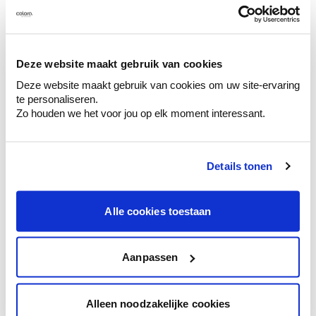
Deze website maakt gebruik van cookies
Kleuradvies aan huis
Ga samen met de kleuradviseur door je
Deze website maakt gebruik van cookies om uw site-ervaring
ruimtes.
te personaliseren.
Zo houden we het voor jou op elk moment interessant.
Krijg kleuradvies op basis van de lichtinval
en je meubels.
Krijg ineens een technologische check-up
Details tonen
van je muren.
Alle cookies toestaan
Aanpassen
Bekijk je kleur in de winkel
Ontdek er kleurechte stalen van je
kleurenselectie.
Alleen noodzakelijke cookies
Bekijk er de bijhorende tinten om je kleur