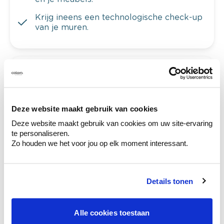
Krijg ineens een technologische check-up
van je muren.
Bekijk je kleur in de winkel
Ontdek er kleurechte stalen van je
kleurenselectie.
Deze website maakt gebruik van cookies
Deze website maakt gebruik van cookies om uw site-ervaring
Bekijk er de bijhorende tinten om je kleur
te personaliseren.
te verfijnen.
Zo houden we het voor jou op elk moment interessant.
Krijg persoonlijk advies om kleuren te
combineren.
Details tonen
Alle cookies toestaan
Deze stijlen zijn misschien ook iets voor jou