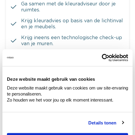
Ga samen met de kleuradviseur door je
ruimtes.
Krijg kleuradvies op basis van de lichtinval
en je meubels.
Krijg ineens een technologische check-up
van je muren.
Deze website maakt gebruik van cookies
Bekijk je kleur in de winkel
Ontdek er kleurechte stalen van je
Deze website maakt gebruik van cookies om uw site-ervaring
kleurenselectie.
te personaliseren.
Zo houden we het voor jou op elk moment interessant.
Bekijk er de bijhorende tinten om je kleur
te verfijnen.
Krijg persoonlijk advies om kleuren te
Details tonen
combineren.