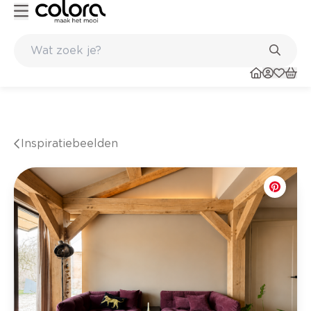
winkel
Belgische kwaliteitsverf van BOSS paints
Inspiratiebeelden