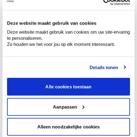
Kleuradvies aan huis
Deze website maakt gebruik van cookies
Ga samen met de kleuradviseur door je
Deze website maakt gebruik van cookies om uw site-ervaring
ruimtes.
te personaliseren.
Krijg kleuradvies op basis van de lichtinval
Zo houden we het voor jou op elk moment interessant.
en je meubels.
Krijg ineens een technologische check-up
van je muren.
Details tonen
Alle cookies toestaan
Bekijk je kleur in de winkel
Aanpassen
Ontdek er kleurechte stalen van je
kleurenselectie.
Bekijk er de bijhorende tinten om je kleur
Alleen noodzakelijke cookies
te verfijnen.