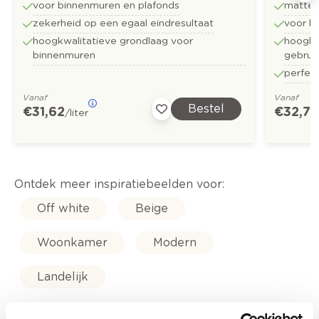
voor binnenmuren en plafonds
matte 
zekerheid op een egaal eindresultaat
voor b
hoogkwalitatieve grondlaag voor
hoogkwa
binnenmuren
gebrui
perfect
Vanaf
Vanaf
Bestel
€ 31,62
€ 32,73
/liter
Ontdek meer inspiratiebeelden voor:
Off white
Beige
Woonkamer
Modern
Landelijk