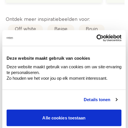
Ontdek meer inspiratiebeelden voor:
Off white
Beige
Bruin
Oranje
Modern
Eetkamer
Woonkamer
Deze website maakt gebruik van cookies
Deze website maakt gebruik van cookies om uw site-ervaring
te personaliseren.
Zo houden we het voor jou op elk moment interessant.
Kleuradvies aan huis
Ga samen met de kleuradviseur door je
Details tonen
ruimtes.
Krijg kleuradvies op basis van de lichtinval
Alle cookies toestaan
en je meubels.