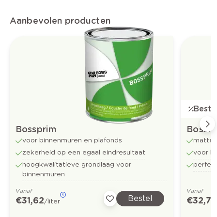
Aanbevolen producten
Bestse
Bossprim
Bossf
voor binnenmuren en plafonds
matte 
zekerheid op een egaal eindresultaat
voor b
hoogkwalitatieve grondlaag voor
perfect
binnenmuren
Vanaf
Vanaf
Bestel
€ 31,62
€ 32,73
/liter