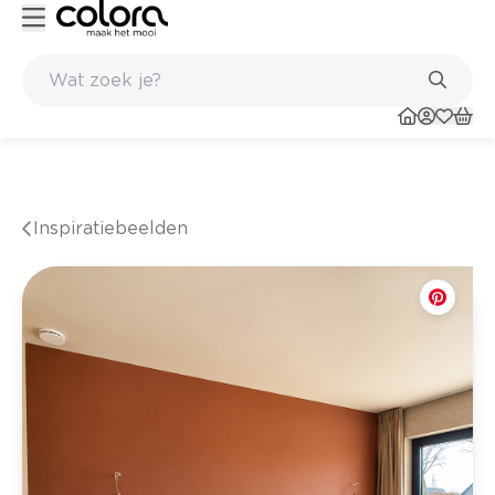
Belgische kwaliteitsverf van BOSS paints
Inspiratiebeelden