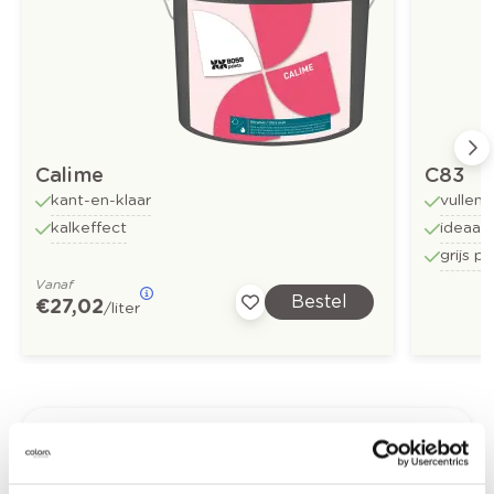
Calime
C83
kant-en-klaar
vullen
kalkeffect
ideaal
grijs p
Vanaf
Bestel
€ 27,02
/liter
Kleuradvies aan huis