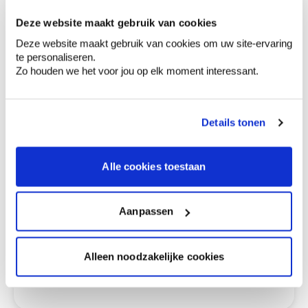
Ga samen met de kleuradviseur door je
ruimtes.
Deze website maakt gebruik van cookies
Krijg kleuradvies op basis van de lichtinval
Deze website maakt gebruik van cookies om uw site-ervaring
en je meubels.
te personaliseren.
Zo houden we het voor jou op elk moment interessant.
Krijg ineens een technologische check-up
van je muren.
Details tonen
Alle cookies toestaan
Bekijk je kleur in de winkel
Ontdek er kleurechte stalen van je
kleurenselectie.
Aanpassen
Bekijk er de bijhorende tinten om je kleur
te verfijnen.
Alleen noodzakelijke cookies
Krijg persoonlijk advies om kleuren te
combineren.